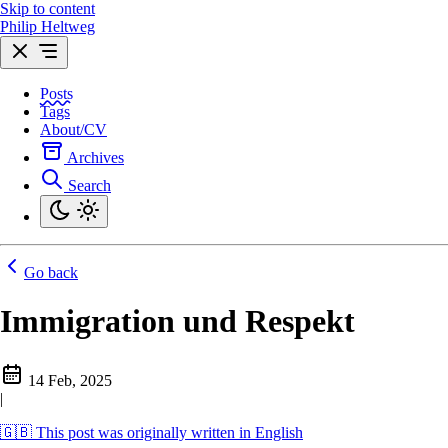
Skip to content
Philip Heltweg
Posts
Tags
About/CV
Archives
Search
Go back
Immigration und Respekt
14 Feb, 2025
|
🇬🇧 This post was originally written in English