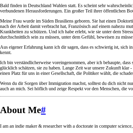
Bald finden in Deutschland Wahlen statt. Es scheint sehr wahrscheinlic
verbundenen Herausforderungen. Ein großer Teil ihrer öffentlichen Bots
Meine Frau wurde im Süden Brasiliens geboren. Sie hat einen Doktortit
nach der Arbeit damit verbracht hat, Französisch auf einem nahezu mutt
Krankheiten zu schützen. Und ich habe erlebt, wie sie unter dem Stre
durchschnittlich sein zu müssen, unter dem Gefühl, beweisen zu müsse
Aus eigener Erfahrung kann ich dir sagen, dass es schwierig ist, sich
kennt.
Ich bin verständlicherweise voreingenommen, aber ich behaupte, dass s
glücklich schätzen, sie zu haben. Lange Zeit war unsere Zukunft klar 
einen Platz für uns in einer Gesellschaft, die Politiker wählt, die scha
Wenn du dir Sorgen über Immigration machst, solltest du dich nicht 
auch an mich. Sei höflich und zeige Respekt vor den Menschen, die von 
About Me
#
I am an indie maker & researcher with a doctorate in computer science, 