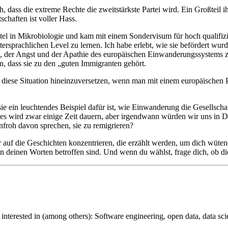
h, dass die extreme Rechte die zweitstärkste Partei wird. Ein Großteil 
chaften ist voller Hass.
el in Mikrobiologie und kam mit einem Sondervisum für hoch qualifizie
ersprachlichen Level zu lernen. Ich habe erlebt, wie sie befördert wurd
ss, der Angst und der Apathie des europäischen Einwanderungssystems 
n, dass sie zu den „guten Immigranten gehört.
 in diese Situation hineinzuversetzen, wenn man mit einem europäischen
ie ein leuchtendes Beispiel dafür ist, wie Einwanderung die Gesellsch
- es wird zwar einige Zeit dauern, aber irgendwann würden wir uns in 
denfroh davon sprechen, sie zu remigrieren?
nur auf die Geschichten konzentrieren, die erzählt werden, um dich w
deinen Worten betroffen sind. Und wenn du wählst, frage dich, ob die P
interested in (among others): Software engineering, open data, data scie